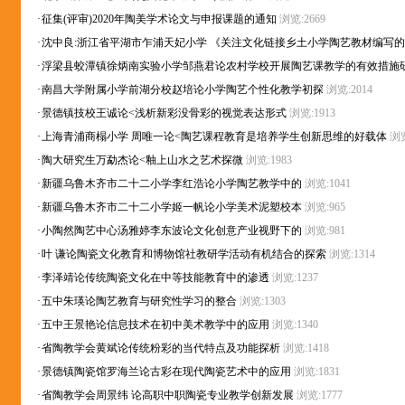
·
征集(评审)2020年陶美学术论文与申报课题的通知
浏览:2669
·
沈中良:浙江省平湖市乍浦天妃小学 《关注文化链接乡土小学陶艺教材编写
·
浮梁县蛟潭镇徐炳南实验小学邹燕君论农村学校开展陶艺课教学的有效措施
·
南昌大学附属小学前湖分校赵培论小学陶艺个性化教学初探
浏览:2014
·
景德镇技校王诚论<浅析新彩没骨彩的视觉表达形式
浏览:1913
·
上海青浦商榻小学 周唯一论<陶艺课程教育是培养学生创新思维的好载体
浏览
·
陶大研究生万勐杰论<釉上山水之艺术探微
浏览:1983
·
新疆乌鲁木齐市二十二小学李红浩论小学陶艺教学中的
浏览:1041
·
新疆乌鲁木齐市二十二小学姬一帆论小学美术泥塑校本
浏览:965
·
小陶然陶艺中心汤雅婷李东波论文化创意产业视野下的
浏览:981
·
叶 谦论陶瓷文化教育和博物馆社教研学活动有机结合的探索
浏览:1314
·
李泽靖论传统陶瓷文化在中等技能教育中的渗透
浏览:1237
·
五中朱瑛论陶艺教育与研究性学习的整合
浏览:1303
·
五中王景艳论信息技术在初中美术教学中的应用
浏览:1340
·
省陶教学会黄斌论传统粉彩的当代特点及功能探析
浏览:1418
·
景德镇陶瓷馆罗海兰论古彩在现代陶瓷艺术中的应用
浏览:1831
·
省陶教学会周景纬 论高职中职陶瓷专业教学创新发展
浏览:1777