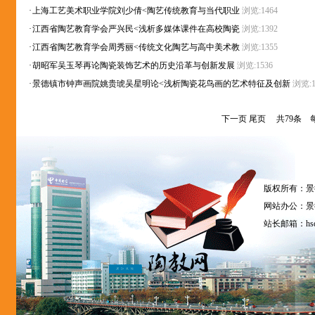
·
上海工艺美术职业学院刘少倩<陶艺传统教育与当代职业
浏览:1464
·
江西省陶艺教育学会严兴民<浅析多媒体课件在高校陶瓷
浏览:1392
·
江西省陶艺教育学会周秀丽<传统文化陶艺与高中美术教
浏览:1355
·
胡昭军吴玉琴再论陶瓷装饰艺术的历史沿革与创新发展
浏览:1536
·
景德镇市钟声画院姚贵琥吴星明论<浅析陶瓷花鸟画的艺术特征及创新
浏览:1
下一页
尾页
共79条 每
版权所有：景
网站办公：景德
站长邮箱：
hs