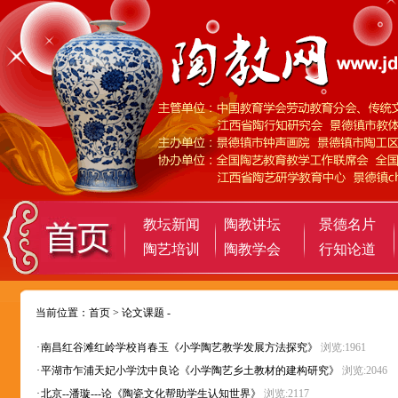
教坛新闻
陶教讲坛
景德名片
陶艺培训
陶教学会
行知论道
当前位置：
首页
>
论文课题
-
·
南昌红谷滩红岭学校肖春玉《小学陶艺教学发展方法探究》
浏览:1961
·
平湖市乍浦天妃小学沈中良论《小学陶艺乡土教材的建构研究》
浏览:2046
·
北京--潘璇---论《陶瓷文化帮助学生认知世界》
浏览:2117