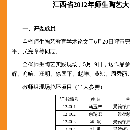
江西省
2012
年师生
陶艺大
一、评委成员
全省师生陶艺教育学术论文于
6
月
20
日评审
平、吴宪章等同志。
全省师生陶艺实践现场于
5
月
19
日，送作品
辉、俞暄、汪明、徐国平、赵坤、黄斌、周秀丽
教师组现场拉坯项目（
11
人参赛）
证书编号
姓
名
12-001
马玉林
景德镇
12-002
余玲君
景德
12-003
华
斌
景德镇
12-004
刘
凯
景德镇