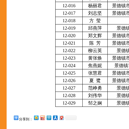
12-016
杨丽君
景德镇
12-017
刘志坚
景德镇
12-018
方
莹
12-019
邱燕萍
景德
12-020
郑文辉
景德镇
12-021
陈
芳
景德镇
12-022
柳云英
景德
12-023
黄张焕
景德镇
12-024
焦燕妮
景德镇
12-025
张慧君
景德镇
12-026
夏
鹭
景德镇
12-027
范峥勇
景德
12-028
刘伟华
景德
12-029
邹之娴
景德
分享到：