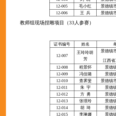
12-005
毛小红
景德镇
12-006
王
兵
景德镇
教师组现场捏雕项目（
33
人参赛）
证书编号
姓名
景德镇
王玲玲胡
12-007
芳
江西省
12-008
程景怀
景德
12-009
冯佳璐
景德
12-010
查霁斐
景德镇
12-011
朱
宇
景德
12-012
方
勇
景德
12-013
张璟玲
景德
12-014
胡
琦
景德
12-015
李琳娜
景德