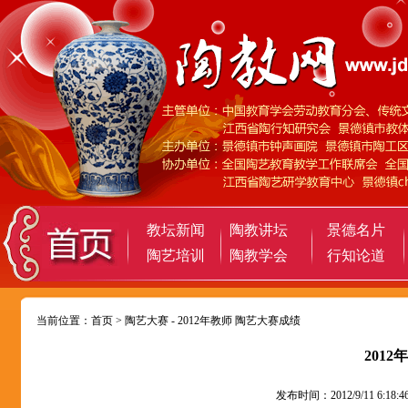
教坛新闻
陶教讲坛
景德名片
陶艺培训
陶教学会
行知论道
当前位置：
首页
>
陶艺大赛
- 2012年教师 陶艺大赛成绩
201
发布时间：2012/9/11 6:1